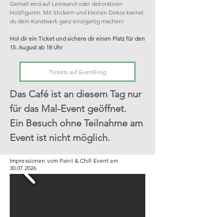
Gemalt wird auf Leinwand oder dekorativen
Holzfiguren. Mit Stickern und kleinen Dekos kannst
du dein Kunstwerk ganz einzigartig machen!
Hol dir ein Ticket
und sichere dir einen Platz für den
15. August ab 18 Uhr
Tickets auf EventFrog
Das Café ist an diesem Tag nur
für das Mal-Event geöffnet.
Ein Besuch ohne Teilnahme am
Event ist nicht möglich.
Impressionen vom Paint & Chill Event am
30.07.2026