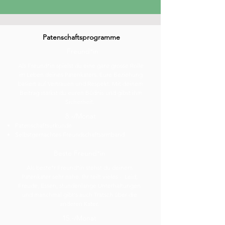
Patenschaftsprogramme
Freund*in
Als Freund*in spielst du eine ganz grosse Rolle
im Leben deines Patenkaters. Eure Beziehung
basiert auf Vertrauen und Respekt. Mit deinem
Beitrag stärkst du euren Büdnis und gibst ihm
Sicherheit.
8.-/Monat
Patenschaftsurkunde
Selbstgemachtes Freundschaftsarmband
Beste Freund*in
Als beste*r Freund*in stehst du deinem
Patenkater sehr nahe. Ihr teilt vieles - Leid,
Freude, Essen, stundenlange Unterhaltungen
und manchmal gibt's auch Tratsch über die
anderen Kater.
15.-/Monat