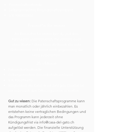
Patenschaftsurkunde
Selbstgemachtes Freundschaftsarmband
5 % Rabattkarte
Freund*in für immer
Als Freund*in für immer bist du und dein
Patenkater unzertrennlich. Ihr versteht euch
ohne Worte / ohne Miau, ihr kennt alle eure
Geheimnisse und könnt euch gegenseitig das
Herz ausschütten.
25.-/Monat
Patenschaftsurkunde
Selbstgemachtes Freundschaftsarmband
5 % Rabattkarte
Möglichkeit die Kater 4x im Jahr (pro Quartal 1x)
vor oder nach den Öffnungszeiten zu treffen.
Gut zu wissen:
Die Patenschaftsprogramme kann
man monatlich oder jährlich einbezahlen. Es
entstehen keine vertraglichen Bedingungen und
das Programm kann jederzeit ohne
Kündigungsfrist via i
nfo@casa-del-gato.ch
aufgelöst werden. Die finanzielle Unterstützung