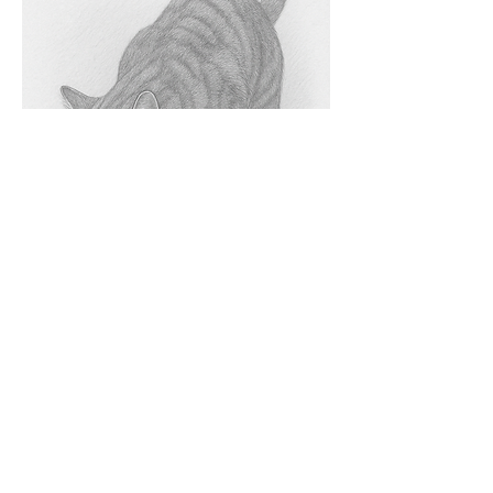
Schädliche Inhaltsstoffe in
Katzenfutter
Viele Supermarktprodukte enthalten Stoffe, die
langfristig schaden können:
Zucker – schädlich für Zähne und kann zu Diabetes