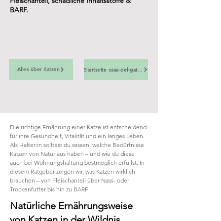
Fleischanteil, schädliche Inhaltsstoffe &
BARF.
Alles über Katzen
Startseite casa-del-gato.ch
Die richtige Ernährung einer Katze ist entscheidend
für ihre Gesundheit, Vitalität und ein langes Leben.
Als Halter:in solltest du wissen, welche Bedürfnisse
Katzen von Natur aus haben – und wie du diese
auch bei Wohnungshaltung bestmöglich erfüllst. In
diesem Ratgeber zeigen wir, was Katzen wirklich
brauchen – von Fleischanteil über Nass- oder
Trockenfutter bis hin zu BARF.
Natürliche Ernährungsweise
von Katzen in der Wildnis