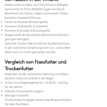
Katzen sind von Natur aus Fleischfresser (obligate
Karnivoren). In freier Wildbahn jagen sie kleine
Beutetiere wie Mäuse, Vögel und Insekten. Diese
bestehen hauptsächlich aus:
Fleisch & Muskeln (Proteinquelle)
Innereien (Nährstoffe & Vitamine)
Knochen & Knorpel (Calciumquelle)
Mageninhalt der Beutetiere (pflanzliche Beikost in
geringen Mengen)
Getreide, Zucker oder künstliche Zusätze kommen
in der natürlichen Ernährung nicht vor – und sollten
daher auch im Futter gemieden werden.
Vergleich von Nassfutter und
Trockenfutter
Nassfutter ist der natürlichen Nahrung von Katzen
deutlich näher. Es enthält in der Regel:
Hoher Feuchtigkeitsgehalt (ca. 70–80 %) – wichtig
für die Nieren
Höherer Fleischanteil möglich
Weniger Füllstoffe
Trockenfutter hingegen bietet zwar Bequemlichkeit,
hat aber Nachteile: